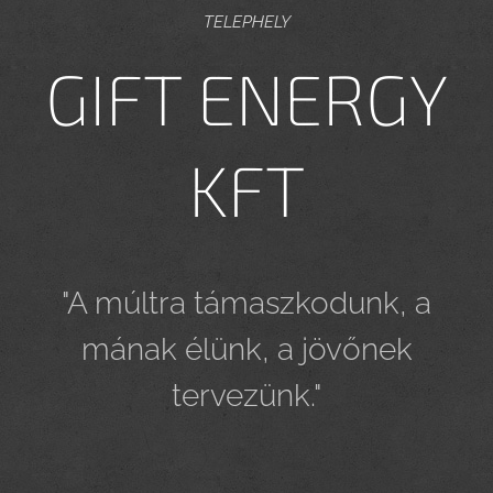
TELEPHELY
GIFT ENERGY
KFT
"A múltra támaszkodunk, a
mának élünk, a jövőnek
tervezünk."